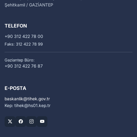
Şehitkamil / GAZİANTEP
TELEFON
+90 312 422 78 00
Faks: 312 422 78 99
Gaziantep Büro:
+90 312 422 76 87
E-POSTA
baskanlik
tihek.gov.tr
Kep: tihek
hs01.kep.tr