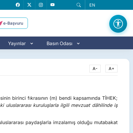
EN
Facebook
X
Instagram
YouTube
e-Başvuru
Yayınlar
Basın Odası
A-
A+
sinin birinci fıkrasının (m) bendi kapsamında TİHEK;
 uluslararası kuruluşlarla ilgili mevzuat dâhilinde iş
a uluslararası paydaşlarla imzalamış olduğu mutabakat