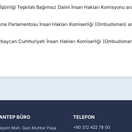
m İşbirliği Teşkilatı Bağımsız Daimi İnsan Hakları Komisyonu a
rayna Parlamentosu İnsan Hakları Komiserliği (Ombudsman) 
zerbaycan Cumhuriyeti İnsan Hakları Komiserliği (Ombudsma
ANTEP BÜRO
TELEFON
+90 312 422 78 00
miçem Mah. Gazi Muhtar Paşa