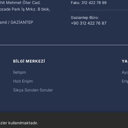
ehit Mehmet Öter Cad.
Faks: 312 422 78 99
zade Park İş Mrkz. B blok,
Gaziantep Büro:
kamil / GAZİANTEP
+90 312 422 76 87
BİLGİ MERKEZİ
YA
İletişim
Ayd
Hızlı Erişim
Eriş
Sıkça Sorulan Sorular
zler kullanılmaktadır.
©TİHEK Tüm hakları saklıdır.