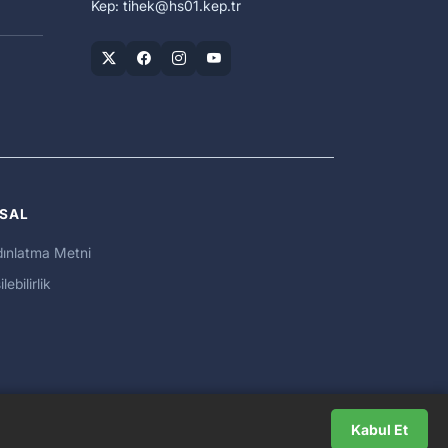
Kep: tihek
hs01.kep.tr
SAL
ınlatma Metni
ilebilirlik
Kabul Et