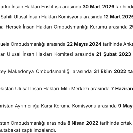
marka İnsan Hakları Enstitüsü arasında
30 Mart 2026
tarihin
şi Sahili Ulusal İnsan Hakları Komisyonu arasında
12 Mart 202
Bosna-Hersek İnsan Hakları Ombudsmanlığı Kurumu arasında
2
nezuela Ombudsmanlığı arasında
22 Mayıs 2024
tarihinde Ank
tar Ulusal İnsan Hakları Komitesi arasında
21 Şubat 2023
 Kuzey Makedonya Ombudsmanlığı arasında
31 Ekim 2022 ta
ekistan Ulusal İnsan Hakları Milli Merkezi arasında
7 Hazira
lgaristan Ayrımcılığa Karşı Koruma Komisyonu arasında
9 May
rcistan Ombudsmanlığı arasında
8 Nisan 2022
tarihinde ortak 
mutabakat zaptı imzalandı.