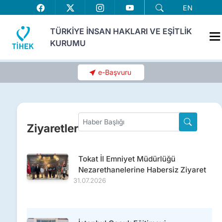
EN
TÜRKİYE İNSAN HAKLARI VE EŞİTLİK
KURUMU
e-Başvuru
Ziyaretler
Tokat İl Emniyet Müdürlüğü
Nezarethanelerine Habersiz Ziyaret
31.07.2026