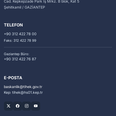
Cad. Kepkepzade Park İş Mrkz. B blok, Kat 5
Şehitkamil / GAZİANTEP
TELEFON
+90 312 422 78 00
Faks: 312 422 78 99
Gaziantep Büro:
+90 312 422 76 87
E-POSTA
baskanlik
tihek.gov.tr
Kep: tihek
hs01.kep.tr