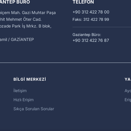
ANTEP BÜRO
TELEFON
+90 312 422 78 00
miçem Mah. Gazi Muhtar Paşa
ehit Mehmet Öter Cad.
Faks: 312 422 78 99
zade Park İş Mrkz. B blok,
Gaziantep Büro:
kamil / GAZİANTEP
+90 312 422 76 87
BİLGİ MERKEZİ
YA
İletişim
Ayd
Hızlı Erişim
Eriş
Sıkça Sorulan Sorular