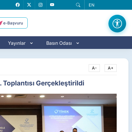
EN
Facebook
X
Instagram
YouTube
e-Başvuru
Yayınlar
Basın Odası
A-
A+
Toplantısı Gerçekleştirildi