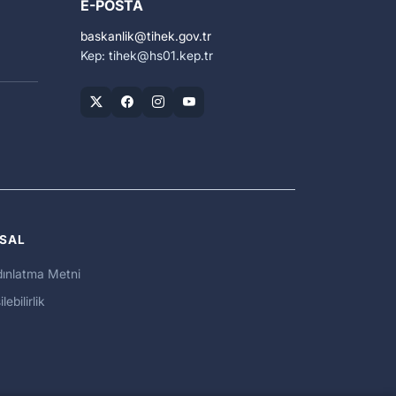
E-POSTA
baskanlik
tihek.gov.tr
Kep: tihek
hs01.kep.tr
SAL
ınlatma Metni
ilebilirlik