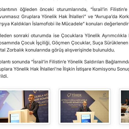
plantının öğleden önceki oturumlarında, “İsrail’in Filistin
vunmasız Gruplara Yönelik Hak İhlalleri” ve “Avrupa’da Kork
şıya Kaldıkları İslamofobi ile Mücadele” konuları değerlendiri
leden sonraki oturumda ise Çocuklara Yönelik Ayrımcılıkla
psamında Çocuk İşçiliği, Göçmen Çocuklar, Suça Sürüklenen Ç
ital Zorbalık konularında görüş alışverişinde bulunuldu.
plantı sonunda “İsrail’in Filistin’e Yönelik Saldırıları Bağl
plara Yönelik Hak İhlalleri’ne İlişkin İstişare Komisyonu Sonu
ildi.