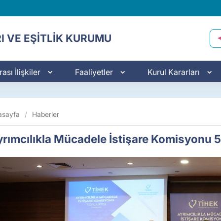
I VE EŞİTLİK KURUMU
ası İlişkiler
Faaliyetler
Kurul Kararları
asayfa
/
Haberler
rımcılıkla Mücadele İstişare Komisyonu 5. 