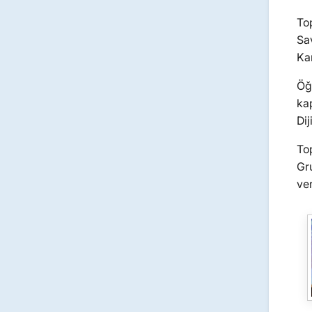
To
Sa
Kar
Öğ
ka
Dij
To
Gru
ver