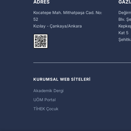
ADRES
GAZI
Kocatepe Mah. Mithatpaşa Cad. No:
Değir
52
Blv. Ş
Kızılay - Çankaya/Ankara
Kepkep
Kat 5
Şehit
KURUMSAL WEB SİTELERİ
Akademik Dergi
UÖM Portal
TİHEK Çocuk