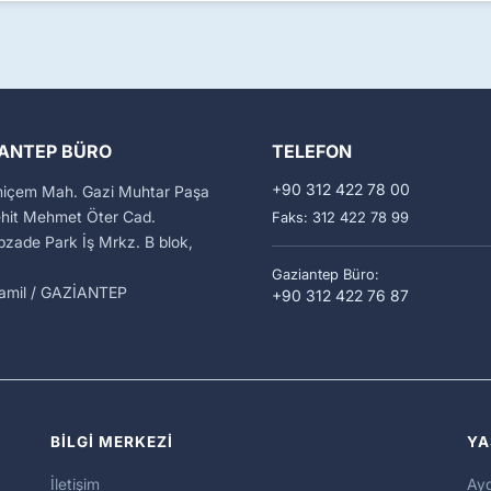
ANTEP BÜRO
TELEFON
+90 312 422 78 00
miçem Mah. Gazi Muhtar Paşa
ehit Mehmet Öter Cad.
Faks: 312 422 78 99
zade Park İş Mrkz. B blok,
Gaziantep Büro:
kamil / GAZİANTEP
+90 312 422 76 87
BİLGİ MERKEZİ
YA
İletişim
Ayd