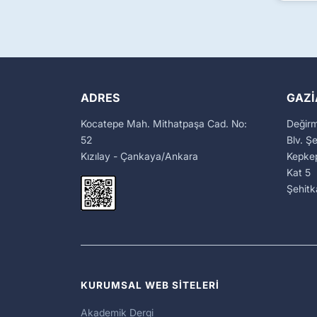
ADRES
GAZI
Kocatepe Mah. Mithatpaşa Cad. No:
Değir
52
Blv. Ş
Kızılay - Çankaya/Ankara
Kepkep
Kat 5
Şehit
KURUMSAL WEB SİTELERİ
Akademik Dergi