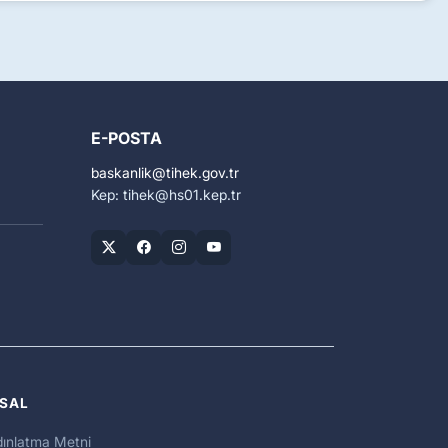
E-POSTA
baskanlik
tihek.gov.tr
Kep: tihek
hs01.kep.tr
SAL
ınlatma Metni