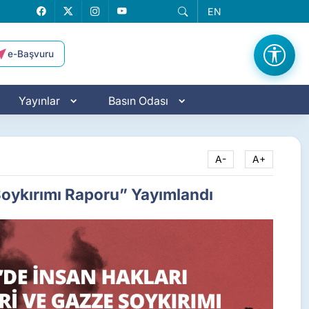
EN
Facebook
X
Instagram
YouTube
e-Başvuru
Yayınlar
Basın Odası
A-
A+
e Soykırımı Raporu” Yayımlandı