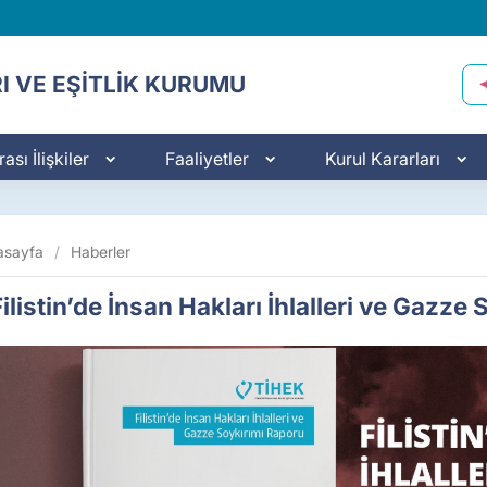
I VE EŞİTLİK KURUMU
ası İlişkiler
Faaliyetler
Kurul Kararları
asayfa
/
Haberler
ilistin’de İnsan Hakları İhlalleri ve Gazz