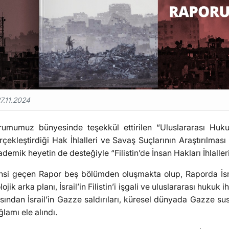
7.11.2024
rumumuz bünyesinde teşekkül ettirilen “Uluslararası Hukuk
rçekleştirdiği Hak İhlalleri ve Savaş Suçlarının Araştırılması
demik heyetin de desteğiyle “Filistin’de İnsan Hakları İhlalle
hsi geçen Rapor beş bölümden oluşmakta olup, Raporda İsrail’i
lojik arka planı, İsrail’in Filistin’i işgali ve uluslararası hukuk
ısından İsrail’in Gazze saldırıları, küresel dünyada Gazze sus
lamı ele alındı.