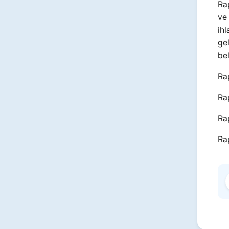
Ra
ve
ihl
gel
bel
Ra
Ra
Ra
Ra