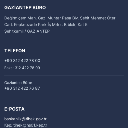
GAZIANTEP BÜRO
Değirmiçem Mah. Gazi Muhtar Paşa Blv. Şehit Mehmet Öter
Cad. Kepkepzade Park İş Mrkz. B blok, Kat 5
Şehitkamil / GAZİANTEP
TELEFON
+90 312 422 78 00
Faks: 312 422 78 99
Gaziantep Büro:
+90 312 422 76 87
E-POSTA
baskanlik
tihek.gov.tr
Kep: tihek
hs01.kep.tr