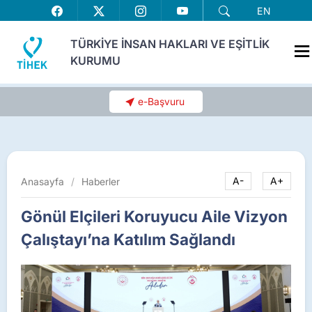
EN
TÜRKİYE İNSAN HAKLARI VE EŞİTLİK
KURUMU
e-Başvuru
Anasayfa
/
Haberler
A-
A+
Gönül Elçileri Koruyucu Aile Vizyon
Çalıştayı’na Katılım Sağlandı