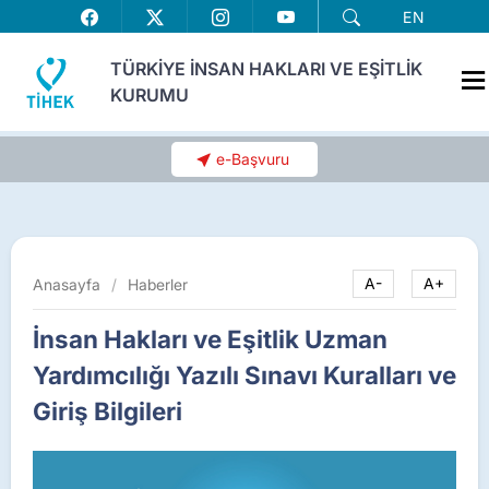
EN
TÜRKİYE İNSAN HAKLARI VE EŞİTLİK
KURUMU
e-Başvuru
Anasayfa
/
Haberler
A-
A+
İnsan Hakları ve Eşitlik Uzman
Yardımcılığı Yazılı Sınavı Kuralları ve
Giriş Bilgileri