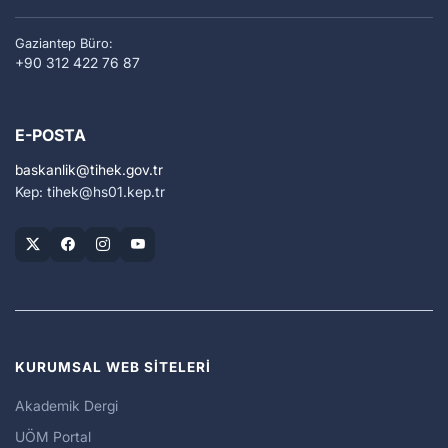
Gaziantep Büro:
+90 312 422 76 87
E-POSTA
baskanlik
tihek.gov.tr
Kep: tihek
hs01.kep.tr
KURUMSAL WEB SİTELERİ
Akademik Dergi
UÖM Portal