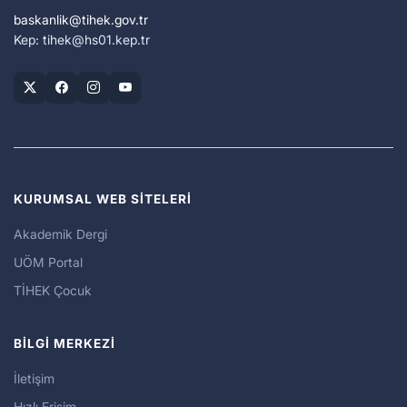
baskanlik
tihek.gov.tr
Kep: tihek
hs01.kep.tr
KURUMSAL WEB SİTELERİ
Akademik Dergi
UÖM Portal
TİHEK Çocuk
BİLGİ MERKEZİ
İletişim
Hızlı Erişim