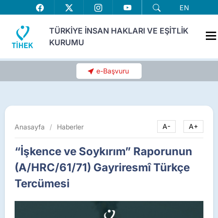
EN
TÜRKİYE İNSAN HAKLARI VE EŞİTLİK
KURUMU
e-Başvuru
Anasayfa
/
Haberler
A-
A+
“İşkence ve Soykırım” Raporunun
(A/HRC/61/71) Gayriresmî Türkçe
Tercümesi