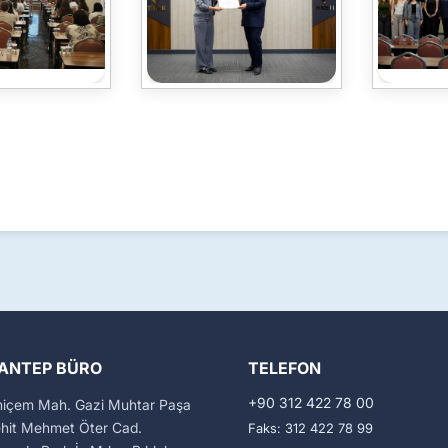
ANTEP BÜRO
TELEFON
+90 312 422 78 00
miçem Mah. Gazi Muhtar Paşa
ehit Mehmet Öter Cad.
Faks: 312 422 78 99