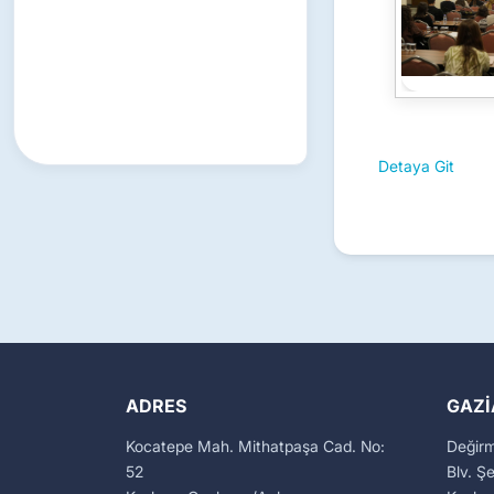
Detaya Git
ADRES
GAZI
Kocatepe Mah. Mithatpaşa Cad. No:
Değir
52
Blv. Ş