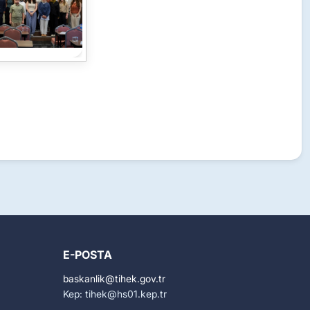
E-POSTA
baskanlik
tihek.gov.tr
Kep: tihek
hs01.kep.tr