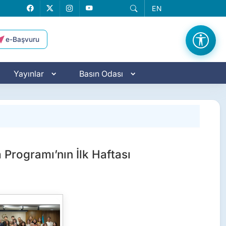
EN
Facebook
X
Instagram
YouTube
e-Başvuru
Yayınlar
Basın Odası
 Programı’nın İlk Haftası