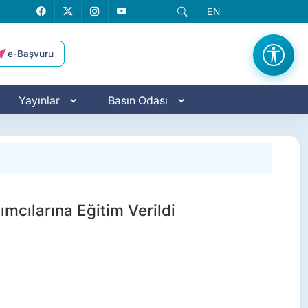
EN
Facebook
X
Instagram
YouTube
e-Başvuru
Yayınlar
Basın Odası
ımcılarına Eğitim Verildi