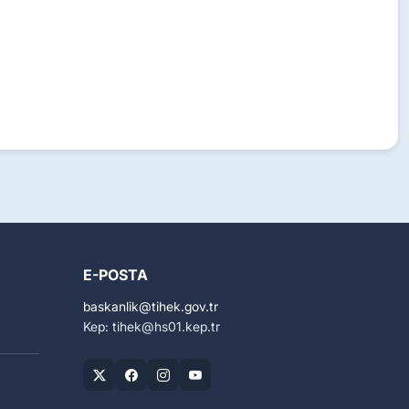
E-POSTA
baskanlik
tihek.gov.tr
Kep: tihek
hs01.kep.tr