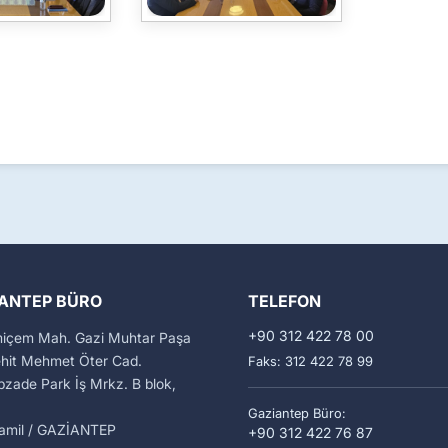
ANTEP BÜRO
TELEFON
+90 312 422 78 00
miçem Mah. Gazi Muhtar Paşa
ehit Mehmet Öter Cad.
Faks: 312 422 78 99
zade Park İş Mrkz. B blok,
Gaziantep Büro:
kamil / GAZİANTEP
+90 312 422 76 87