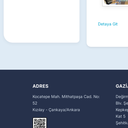
Detaya Git
ADRES
GAZI
Kocatepe Mah. Mithatpaşa Cad. No:
Değir
52
Blv. Ş
Kızılay - Çankaya/Ankara
Kepkep
Kat 5
Şehit