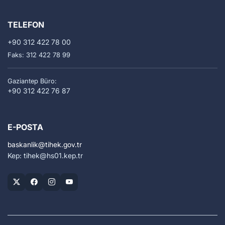
TELEFON
+90 312 422 78 00
Faks: 312 422 78 99
Gaziantep Büro:
+90 312 422 76 87
E-POSTA
baskanlik
tihek.gov.tr
Kep: tihek
hs01.kep.tr