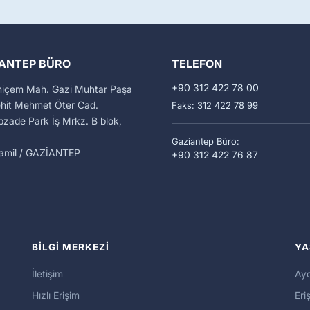
ANTEP BÜRO
TELEFON
+90 312 422 78 00
miçem Mah. Gazi Muhtar Paşa
ehit Mehmet Öter Cad.
Faks: 312 422 78 99
zade Park İş Mrkz. B blok,
Gaziantep Büro:
kamil / GAZİANTEP
+90 312 422 76 87
BİLGİ MERKEZİ
YA
İletişim
Ayd
Hızlı Erişim
Eriş