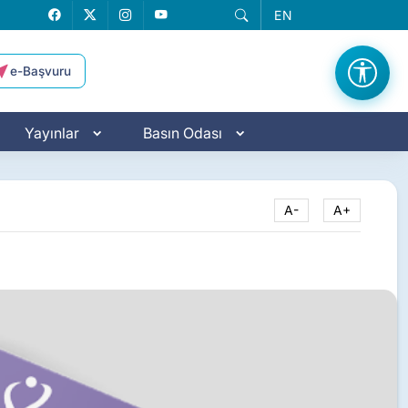
EN
Facebook
X
Instagram
YouTube
e-Başvuru
Yayınlar
Basın Odası
A-
A+