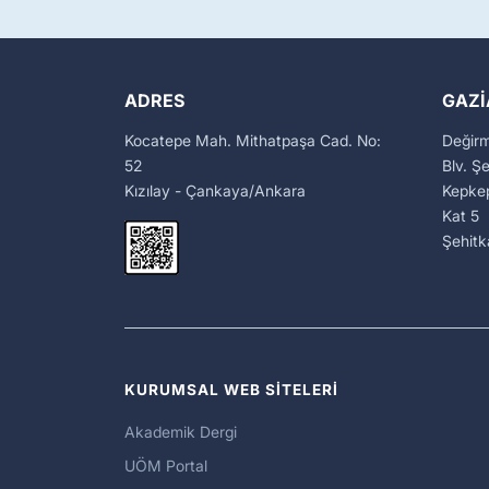
ADRES
GAZI
Kocatepe Mah. Mithatpaşa Cad. No:
Değir
52
Blv. Ş
Kızılay - Çankaya/Ankara
Kepkep
Kat 5
Şehit
KURUMSAL WEB SİTELERİ
Akademik Dergi
UÖM Portal