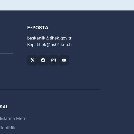
E-POSTA
baskanlik
tihek.gov.tr
Kep: tihek
hs01.kep.tr
SAL
ınlatma Metni
ilebilirlik