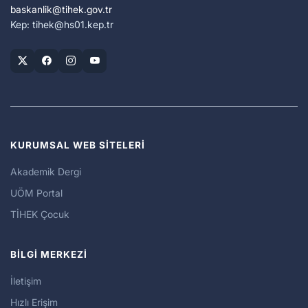
baskanlik
tihek.gov.tr
Kep: tihek
hs01.kep.tr
KURUMSAL WEB SİTELERİ
Akademik Dergi
UÖM Portal
TİHEK Çocuk
BİLGİ MERKEZİ
İletişim
Hızlı Erişim