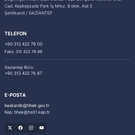
Cad. Kepkepzade Park İş Mrkz. B blok, Kat 5
Şehitkamil / GAZİANTEP
TELEFON
+90 312 422 78 00
Faks: 312 422 78 99
Gaziantep Büro:
+90 312 422 76 87
E-POSTA
baskanlik
tihek.gov.tr
Kep: tihek
hs01.kep.tr