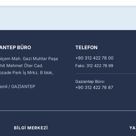
ANTEP BÜRO
TELEFON
+90 312 422 78 00
miçem Mah. Gazi Muhtar Paşa
ehit Mehmet Öter Cad.
Faks: 312 422 78 99
zade Park İş Mrkz. B blok,
Gaziantep Büro:
kamil / GAZİANTEP
+90 312 422 76 87
BİLGİ MERKEZİ
YA