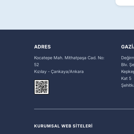
ADRES
GAZI
Kocatepe Mah. Mithatpaşa Cad. No:
Değir
52
Blv. Ş
Kızılay - Çankaya/Ankara
Kepkep
Kat 5
Şehit
KURUMSAL WEB SİTELERİ