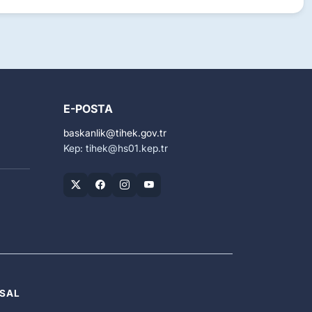
E-POSTA
baskanlik
tihek.gov.tr
Kep: tihek
hs01.kep.tr
SAL