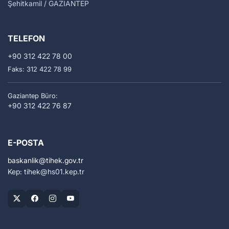
Şehitkamil / GAZİANTEP
TELEFON
+90 312 422 78 00
Faks: 312 422 78 99
Gaziantep Büro:
+90 312 422 76 87
E-POSTA
baskanlik
tihek.gov.tr
Kep: tihek
hs01.kep.tr