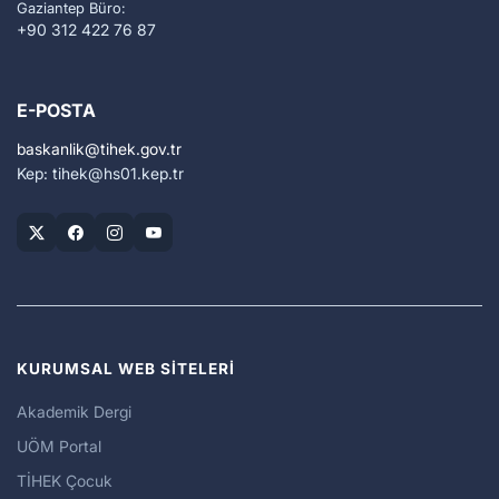
Gaziantep Büro:
+90 312 422 76 87
E-POSTA
baskanlik
tihek.gov.tr
Kep: tihek
hs01.kep.tr
KURUMSAL WEB SİTELERİ
Akademik Dergi
UÖM Portal
TİHEK Çocuk