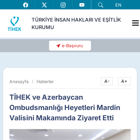
EN
TÜRKİYE İNSAN HAKLARI VE EŞİTLİK
KURUMU
e-Başvuru
Anasayfa
/
Haberler
A-
A+
TİHEK ve Azerbaycan
Ombudsmanlığı Heyetleri Mardin
Valisini Makamında Ziyaret Etti