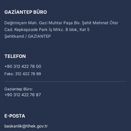
GAZIANTEP BÜRO
Değirmiçem Mah. Gazi Muhtar Paşa Blv. Şehit Mehmet Öter
Cad. Kepkepzade Park İş Mrkz. B blok, Kat 5
Şehitkamil / GAZİANTEP
TELEFON
+90 312 422 78 00
Faks: 312 422 78 99
Gaziantep Büro:
+90 312 422 76 87
E-POSTA
baskanlik
tihek.gov.tr