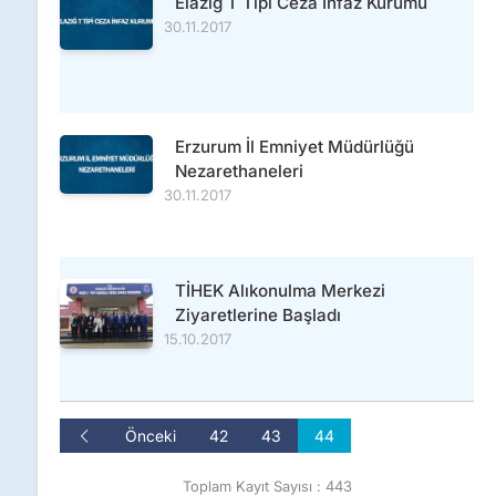
Elazığ T Tipi Ceza İnfaz Kurumu
30.11.2017
Erzurum İl Emniyet Müdürlüğü
Nezarethaneleri
30.11.2017
TİHEK Alıkonulma Merkezi
Ziyaretlerine Başladı
15.10.2017
Önceki
42
43
44
Toplam Kayıt Sayısı : 443