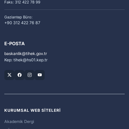
Faks: 312 422 78 99
Gaziantep Büro:
+90 312 422 76 87
E-POSTA
baskanlik
tihek.gov.tr
Kep: tihek
hs01.kep.tr
KURUMSAL WEB SİTELERİ
Akademik Dergi