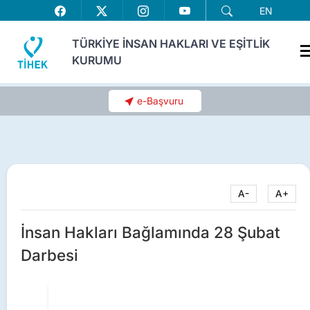
EN
TÜRKİYE İNSAN HAKLARI VE EŞİTLİK
KURUMU
e-Başvuru
A-
A+
İnsan Hakları Bağlamında 28 Şubat
Darbesi