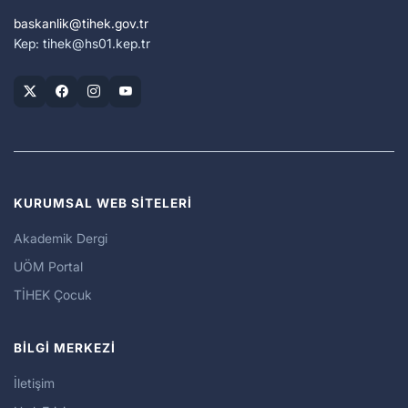
baskanlik
tihek.gov.tr
Kep: tihek
hs01.kep.tr
KURUMSAL WEB SİTELERİ
Akademik Dergi
UÖM Portal
TİHEK Çocuk
BİLGİ MERKEZİ
İletişim