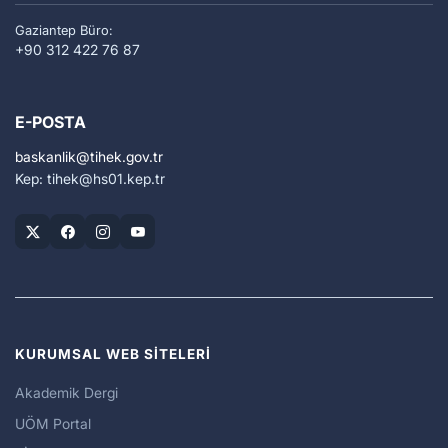
Gaziantep Büro:
+90 312 422 76 87
E-POSTA
baskanlik
tihek.gov.tr
Kep: tihek
hs01.kep.tr
KURUMSAL WEB SİTELERİ
Akademik Dergi
UÖM Portal